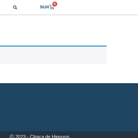
0
$
0,00
Ⓒ 2023 - Clínica de Hipnosis